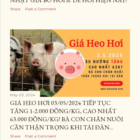
NHẬT GIÁ BÒ HƠI & DÊ HƠI HIỆN NAY?
Share
Post a Comment
May 03, 2024
GIÁ HEO HƠI 03/05/2024 TIẾP TỤC
TĂNG 1-2.000 ĐỒNG/KG, CAO NHẤT
63.000 ĐỒNG/KG! BÀ CON CHĂN NUÔI
CẦN THẬN TRỌNG KHI TÁI ĐÀN...
Share
Post a Comment