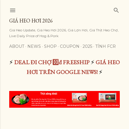
Skip to main content
GIÁ HEO HƠI 2026
Giá Heo Update, Giá Heo Hơi 2026, Giá Lợn Hơi, Giá Thịt Heo Chợ,
Live Daily Price of Hog & Pork
ABOUT
NEWS
SHOP
COUPON
2025
TÍNH FCR
⚡
DEAL ĐI CHỢ 0️⃣đ FREESHIP
⚡
GIÁ HEO
HƠI TRÊN GOOGLE NEWS!
⚡