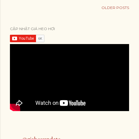
OLDER POSTS
CẬP NHẬT GIÁ HEO HƠI
@giaheoupdate