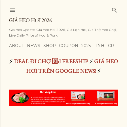
Skip to main content
GIÁ HEO HƠI 2026
Giá Heo Update, Giá Heo Hơi 2026, Giá Lợn Hơi, Giá Thịt Heo Chợ,
Live Daily Price of Hog & Pork
ABOUT
NEWS
SHOP
COUPON
2025
TÍNH FCR
⚡
DEAL ĐI CHỢ 0️⃣đ FREESHIP
⚡
GIÁ HEO
HƠI TRÊN GOOGLE NEWS!
⚡