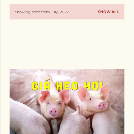
Showing posts from July, 2022
SHOW ALL
P
o
s
t
s