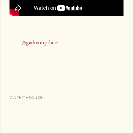
@giaheoupdate
GIÁ THỊT HEO, LỢN