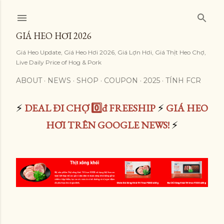
Skip to main content
GIÁ HEO HƠI 2026
Giá Heo Update, Giá Heo Hơi 2026, Giá Lợn Hơi, Giá Thịt Heo Chợ,
Live Daily Price of Hog & Pork
ABOUT
NEWS
SHOP
COUPON
2025
TÍNH FCR
⚡
DEAL ĐI CHỢ 0️⃣đ FREESHIP
⚡
GIÁ HEO
HƠI TRÊN GOOGLE NEWS!
⚡