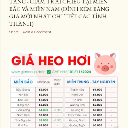
TĂNG - GIẢM TRÁI CHIỀU TẠI MIỀN
BẮC VÀ MIỀN NAM (ĐÍNH KÈM BẢNG
GIÁ MỚI NHẤT CHI TIẾT CÁC TỈNH
THÀNH)
Share
Post a Comment