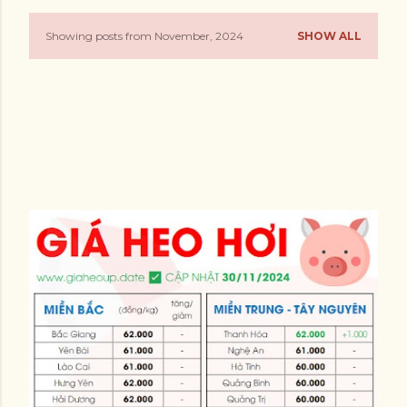
Showing posts from November, 2024
SHOW ALL
P
o
s
t
s