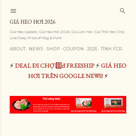
Skip to main content
GIÁ HEO HƠI 2026
Giá Heo Update, Giá Heo Hơi 2026, Giá Lợn Hơi, Giá Thịt Heo Chợ,
Live Daily Price of Hog & Pork
ABOUT
NEWS
SHOP
COUPON
2025
TÍNH FCR
⚡
DEAL ĐI CHỢ 0️⃣đ FREESHIP
⚡
GIÁ HEO
HƠI TRÊN GOOGLE NEWS!
⚡