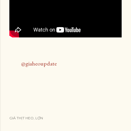
@giaheoupdate
GIÁ THỊT HEO, LỢN