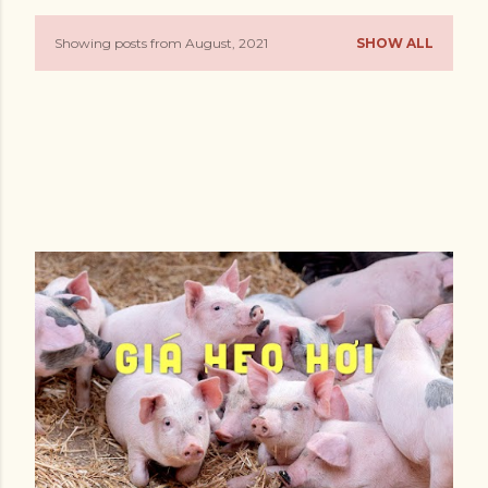
Showing posts from August, 2021
SHOW ALL
P
o
s
t
s