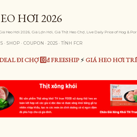
Skip to main content
EO HƠI 2026
iá Heo Hơi 2026, Giá Lợn Hơi, Giá Thịt Heo Chợ, Live Daily Price of Hog & Po
S
SHOP
COUPON
2025
TÍNH FCR
DEAL ĐI CHỢ 0️⃣đ FREESHIP
⚡
GIÁ HEO HƠI TR