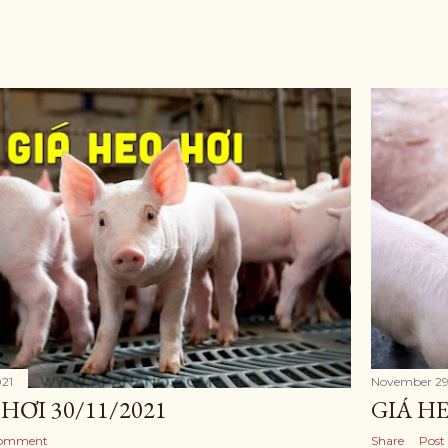
21
November 29
HƠI 30/11/2021
GIÁ HE
Comment
Share
Post