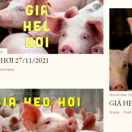
21
HƠI 27/11/2021
Comment
November 26
GIÁ HE
Share
Post