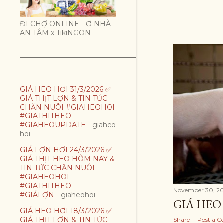
t
ĐI CHỢ ONLINE - Ở NHÀ
s
AN TÂM x TikiNGON
GIÁ HEO HƠI 31/3/2026 ✅
GIÁ THỊT LỢN & TIN TỨC
CHĂN NUÔI #GIAHEOHOI
#GIATHITHEO
#GIAHEOUPDATE
- giaheo
hoi
GIÁ LỢN HƠI 24/3/2026 ✅
GIÁ THỊT HEO HÔM NAY &
TIN TỨC CHĂN NUÔI
#GIAHEOHOI
#GIATHITHEO
November 30, 20
#GIÁLỢN
- giaheohoi
GIÁ HEO 
GIÁ HEO HƠI 18/3/2026 ✅
GIÁ THỊT LỢN & TIN TỨC
Share
Post a 