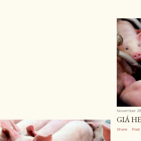
November 28
GIÁ HE
Share
Post