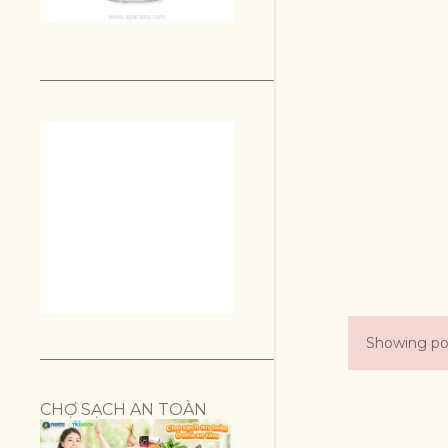
Showing po
P
o
CHỢ SẠCH AN TOÀN
s