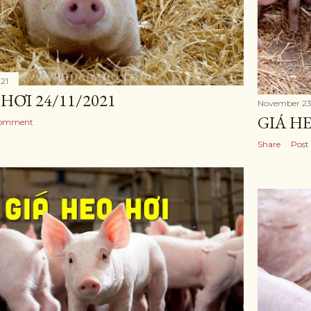
21
HƠI 24/11/2021
November 23
GIÁ HE
Comment
Share
Post