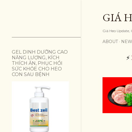
GIÁ H
Giá Heo Update, G
ABOUT
NEW
GEL DINH DƯỠNG CAO
⚡
NĂNG LƯỢNG, KÍCH
THÍCH ĂN, PHỤC HỒI
SỨC KHỎE CHO HEO
CON SAU BỆNH