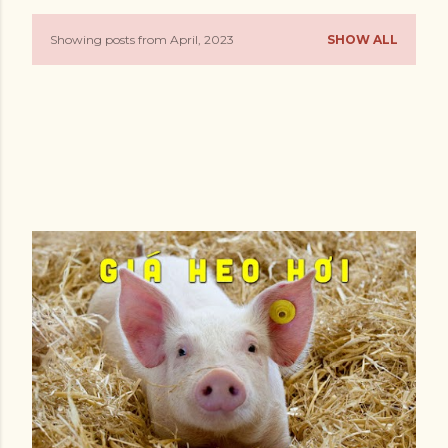
Showing posts from April, 2023
SHOW ALL
P
o
s
t
s