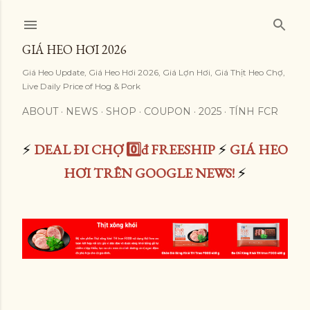
Skip to main content
GIÁ HEO HƠI 2026
Giá Heo Update, Giá Heo Hơi 2026, Giá Lợn Hơi, Giá Thịt Heo Chợ,
Live Daily Price of Hog & Pork
ABOUT
NEWS
SHOP
COUPON
2025
TÍNH FCR
⚡
DEAL ĐI CHỢ 0️⃣đ FREESHIP
⚡
GIÁ HEO
HƠI TRÊN GOOGLE NEWS!
⚡