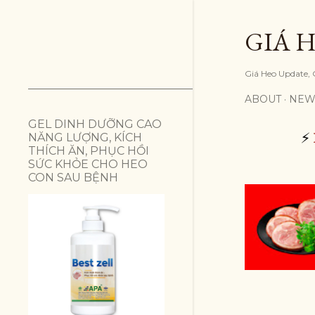
GIÁ H
Giá Heo Update, G
ABOUT
NEW
GEL DINH DƯỠNG CAO
⚡
NĂNG LƯỢNG, KÍCH
THÍCH ĂN, PHỤC HỒI
SỨC KHỎE CHO HEO
CON SAU BỆNH