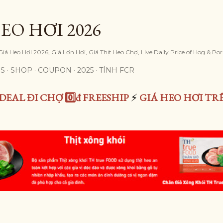
Skip to main content
EO HƠI 2026
iá Heo Hơi 2026, Giá Lợn Hơi, Giá Thịt Heo Chợ, Live Daily Price of Hog & Po
S
SHOP
COUPON
2025
TÍNH FCR
DEAL ĐI CHỢ 0️⃣đ FREESHIP
⚡
GIÁ HEO HƠI TR