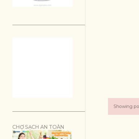
Showing pos
P
o
CHỢ SẠCH AN TOÀN
s