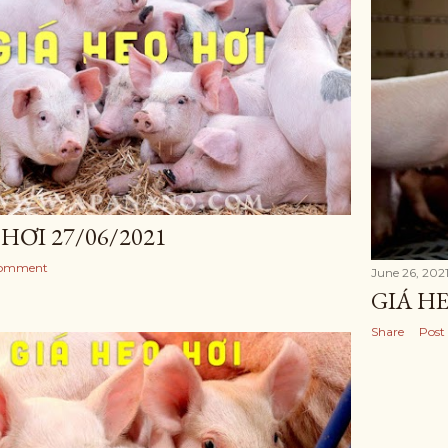
HƠI 27/06/2021
Comment
June 26, 202
GIÁ HE
Share
Post