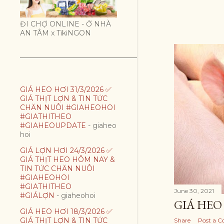
t
ĐI CHỢ ONLINE - Ở NHÀ
s
AN TÂM x TikiNGON
GIÁ HEO HƠI 31/3/2026 ✅
GIÁ THỊT LỢN & TIN TỨC
CHĂN NUÔI #GIAHEOHOI
#GIATHITHEO
#GIAHEOUPDATE
- giaheo
hoi
GIÁ LỢN HƠI 24/3/2026 ✅
GIÁ THỊT HEO HÔM NAY &
TIN TỨC CHĂN NUÔI
#GIAHEOHOI
#GIATHITHEO
June 30, 2021
#GIÁLỢN
- giaheohoi
GIÁ HEO 
GIÁ HEO HƠI 18/3/2026 ✅
GIÁ THỊT LỢN & TIN TỨC
Share
Post a 