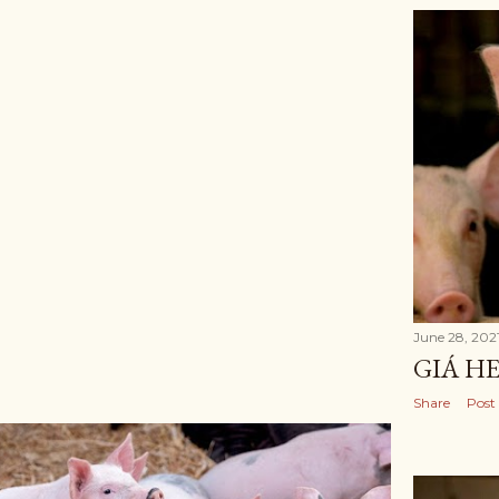
June 28, 202
GIÁ HE
Share
Post