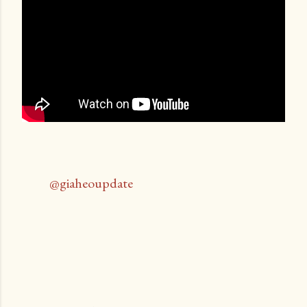
@giaheoupdate