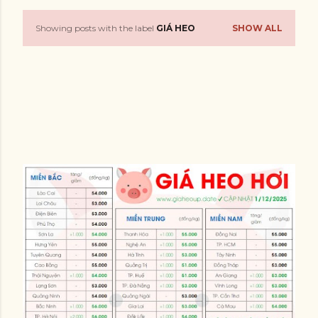
Showing posts with the label
GIÁ HEO
SHOW ALL
P
o
s
t
s