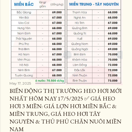
May 17, 2025
BIẾN ĐỘNG THỊ TRƯỜNG HEO HƠI MỚI
NHẤT HÔM NAY 17/5/2025 ✅ GIÁ HEO
HƠI 3 MIỀN: GIÁ LỢN HƠI MIỀN BẮC &
MIỀN TRUNG, GIÁ HEO HƠI TÂY
NGUYÊN & THỦ PHỦ CHĂN NUÔI MIỀN
NAM