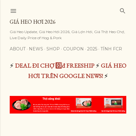
Skip to main content
GIÁ HEO HƠI 2026
Giá Heo Update, Giá Heo Hơi 2026, Giá Lợn Hơi, Giá Thịt Heo Chợ,
Live Daily Price of Hog & Pork
ABOUT
NEWS
SHOP
COUPON
2025
TÍNH FCR
⚡
DEAL ĐI CHỢ 0️⃣đ FREESHIP
⚡
GIÁ HEO
HƠI TRÊN GOOGLE NEWS!
⚡