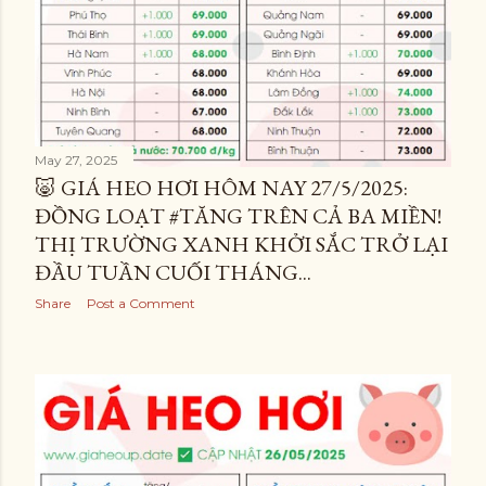
May 27, 2025
🐷 GIÁ HEO HƠI HÔM NAY 27/5/2025:
ĐỒNG LOẠT #TĂNG TRÊN CẢ BA MIỀN!
THỊ TRƯỜNG XANH KHỞI SẮC TRỞ LẠI
ĐẦU TUẦN CUỐI THÁNG...
Share
Post a Comment