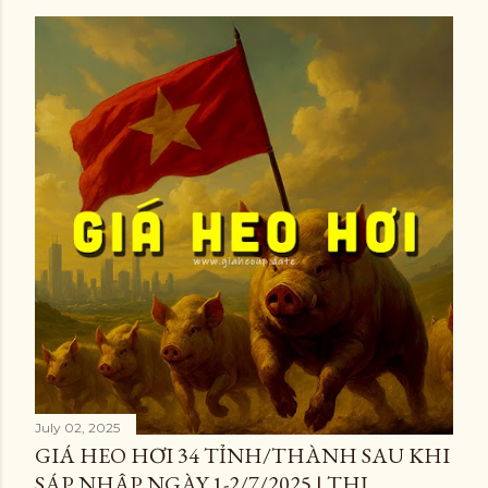
July 02, 2025
GIÁ HEO HƠI 34 TỈNH/THÀNH SAU KHI
SÁP NHẬP NGÀY 1-2/7/2025 | THỊ