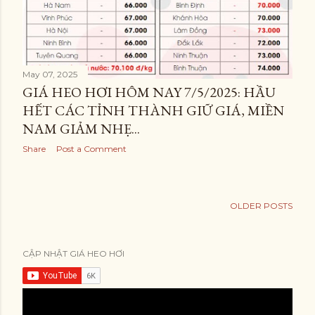
May 07, 2025
GIÁ HEO HƠI HÔM NAY 7/5/2025: HẦU
HẾT CÁC TỈNH THÀNH GIỮ GIÁ, MIỀN
NAM GIẢM NHẸ...
Share
Post a Comment
OLDER POSTS
CẬP NHẬT GIÁ HEO HƠI