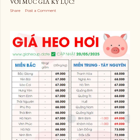
VỚI MỨC GIÁ KỶ LỤC!
Share
Post a Comment