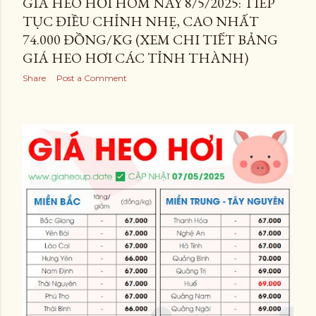
GIÁ HEO HƠI HÔM NAY 8/5/2025: TIẾP
TỤC ĐIỀU CHỈNH NHẸ, CAO NHẤT
74.000 ĐỒNG/KG (XEM CHI TIẾT BẢNG
GIÁ HEO HƠI CÁC TỈNH THÀNH)
Share
Post a Comment