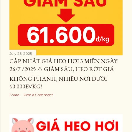
July 26, 2025
CẬP NHẬT GIÁ HEO HƠI 3 MIỀN NGÀY
26/7 /2025 ⚠️ GIẢM SÂU, HEO RỚT GIÁ
KHÔNG PHANH, NHIỀU NƠI DƯỚI
60.000Đ/KG!
Share
Post a Comment