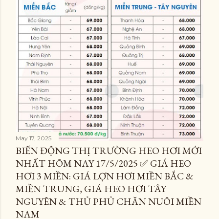
May 17, 2025
BIẾN ĐỘNG THỊ TRƯỜNG HEO HƠI MỚI
NHẤT HÔM NAY 17/5/2025 ✅ GIÁ HEO
HƠI 3 MIỀN: GIÁ LỢN HƠI MIỀN BẮC &
MIỀN TRUNG, GIÁ HEO HƠI TÂY
NGUYÊN & THỦ PHỦ CHĂN NUÔI MIỀN
NAM