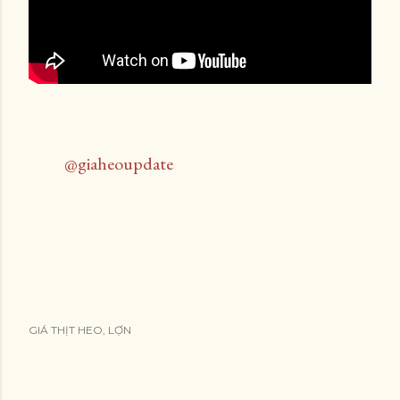
@giaheoupdate
GIÁ THỊT HEO, LỢN