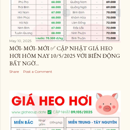
May 10, 2025
MỚI- MỚI- MỚI ✅ CẬP NHẬT GIÁ HEO
HƠI HÔM NAY 10/5/2025 VỚI BIẾN ĐỘNG
BẤT NGỜ...
Share
Post a Comment