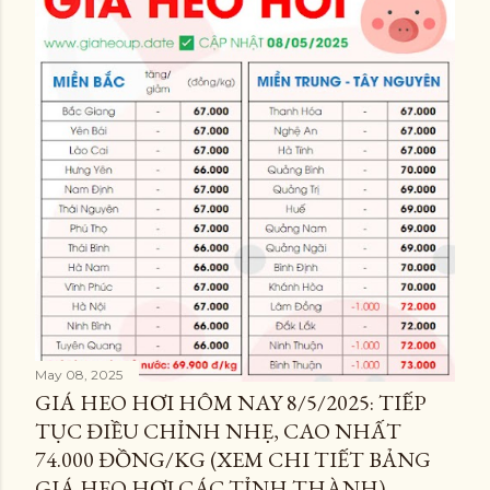
May 08, 2025
GIÁ HEO HƠI HÔM NAY 8/5/2025: TIẾP
TỤC ĐIỀU CHỈNH NHẸ, CAO NHẤT
74.000 ĐỒNG/KG (XEM CHI TIẾT BẢNG
GIÁ HEO HƠI CÁC TỈNH THÀNH)