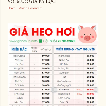
VỚI MỨC GIÁ KỶ LỤC!
Share
Post a Comment