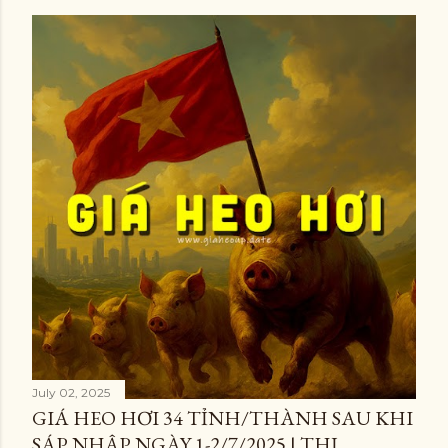
July 02, 2025
GIÁ HEO HƠI 34 TỈNH/THÀNH SAU KHI
SÁP NHẬP NGÀY 1-2/7/2025 | THỊ