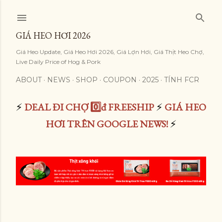
Skip to main content
GIÁ HEO HƠI 2026
Giá Heo Update, Giá Heo Hơi 2026, Giá Lợn Hơi, Giá Thịt Heo Chợ,
Live Daily Price of Hog & Pork
ABOUT
NEWS
SHOP
COUPON
2025
TÍNH FCR
⚡
DEAL ĐI CHỢ 0️⃣đ FREESHIP
⚡
GIÁ HEO
HƠI TRÊN GOOGLE NEWS!
⚡