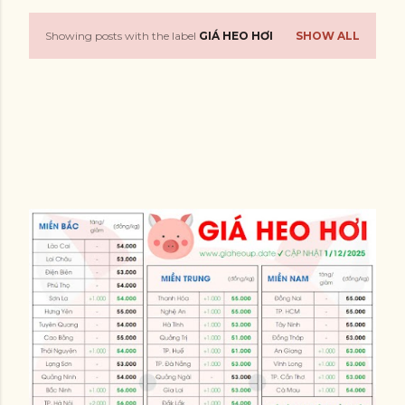
Showing posts with the label
GIÁ HEO HƠI
SHOW ALL
P
o
s
t
s