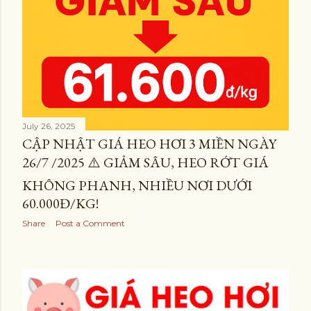
July 26, 2025
CẬP NHẬT GIÁ HEO HƠI 3 MIỀN NGÀY
26/7 /2025 ⚠️ GIẢM SÂU, HEO RỚT GIÁ
KHÔNG PHANH, NHIỀU NƠI DƯỚI
60.000Đ/KG!
Share
Post a Comment