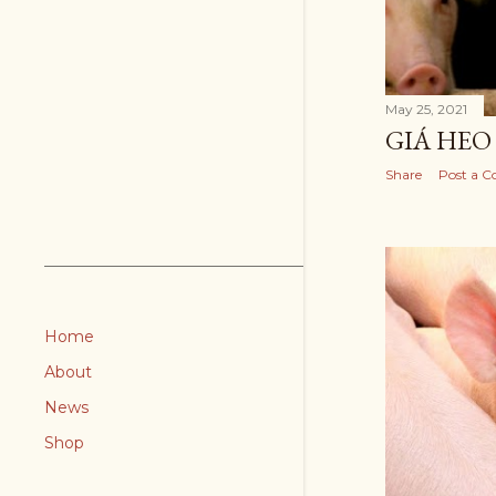
May 25, 2021
GIÁ HEO 
Share
Post a 
Home
About
News
Shop