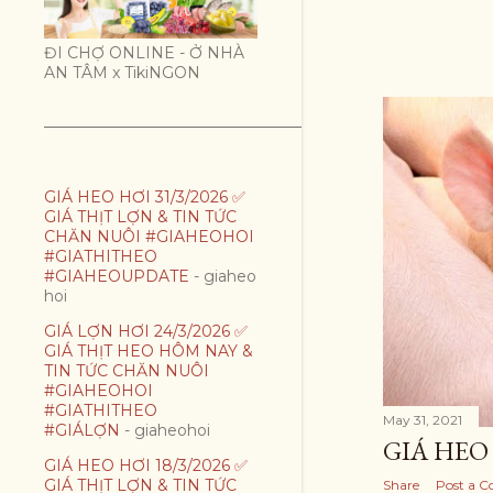
t
ĐI CHỢ ONLINE - Ở NHÀ
s
AN TÂM x TikiNGON
GIÁ HEO HƠI 31/3/2026 ✅
GIÁ THỊT LỢN & TIN TỨC
CHĂN NUÔI #GIAHEOHOI
#GIATHITHEO
#GIAHEOUPDATE
- giaheo
hoi
GIÁ LỢN HƠI 24/3/2026 ✅
GIÁ THỊT HEO HÔM NAY &
TIN TỨC CHĂN NUÔI
#GIAHEOHOI
#GIATHITHEO
May 31, 2021
#GIÁLỢN
- giaheohoi
GIÁ HEO 
GIÁ HEO HƠI 18/3/2026 ✅
GIÁ THỊT LỢN & TIN TỨC
Share
Post a 