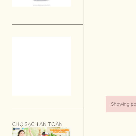
Showing pos
P
o
CHỢ SẠCH AN TOÀN
s