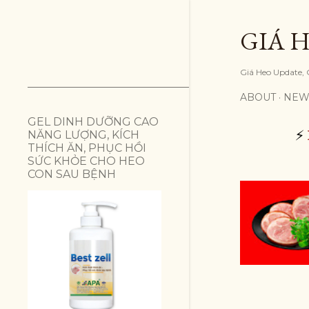
GIÁ H
Giá Heo Update, G
ABOUT
NEW
GEL DINH DƯỠNG CAO
⚡
NĂNG LƯỢNG, KÍCH
THÍCH ĂN, PHỤC HỒI
SỨC KHỎE CHO HEO
CON SAU BỆNH