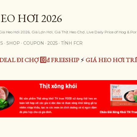
Skip to main content
EO HƠI 2026
iá Heo Hơi 2026, Giá Lợn Hơi, Giá Thịt Heo Chợ, Live Daily Price of Hog & Po
S
SHOP
COUPON
2025
TÍNH FCR
DEAL ĐI CHỢ 0️⃣đ FREESHIP
⚡
GIÁ HEO HƠI TR