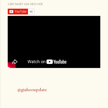
CẬP NHẬT GIÁ HEO HƠI
@giaheoupdate