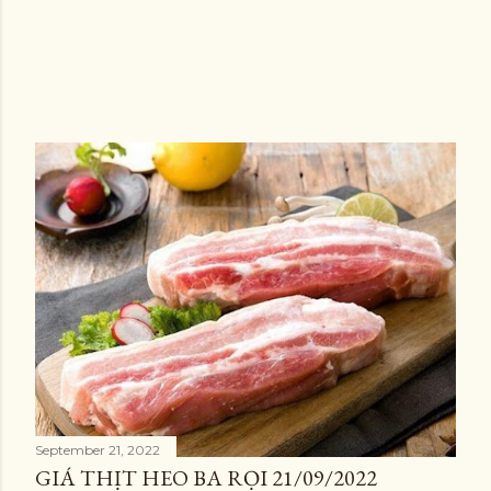
P
o
s
t
s
September 21, 2022
GIÁ THỊT HEO BA RỌI 21/09/2022