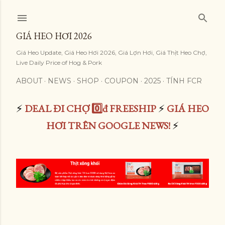
Skip to main content
GIÁ HEO HƠI 2026
Giá Heo Update, Giá Heo Hơi 2026, Giá Lợn Hơi, Giá Thịt Heo Chợ,
Live Daily Price of Hog & Pork
ABOUT
NEWS
SHOP
COUPON
2025
TÍNH FCR
⚡
DEAL ĐI CHỢ 0️⃣đ FREESHIP
⚡
GIÁ HEO
HƠI TRÊN GOOGLE NEWS!
⚡