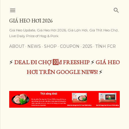
Skip to main content
GIÁ HEO HƠI 2026
Giá Heo Update, Giá Heo Hơi 2026, Giá Lợn Hơi, Giá Thịt Heo Chợ,
Live Daily Price of Hog & Pork
ABOUT
NEWS
SHOP
COUPON
2025
TÍNH FCR
⚡
DEAL ĐI CHỢ 0️⃣đ FREESHIP
⚡
GIÁ HEO
HƠI TRÊN GOOGLE NEWS!
⚡