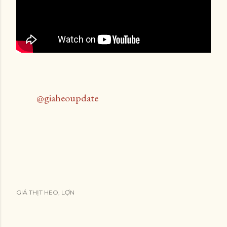
@giaheoupdate
GIÁ THỊT HEO, LỢN