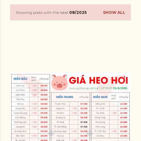
Showing posts with the label
08/2025
SHOW ALL
P
o
s
t
s