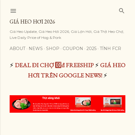
Skip to main content
GIÁ HEO HƠI 2026
Giá Heo Update, Giá Heo Hơi 2026, Giá Lợn Hơi, Giá Thịt Heo Chợ,
Live Daily Price of Hog & Pork
ABOUT
NEWS
SHOP
COUPON
2025
TÍNH FCR
⚡
DEAL ĐI CHỢ 0️⃣đ FREESHIP
⚡
GIÁ HEO
HƠI TRÊN GOOGLE NEWS!
⚡