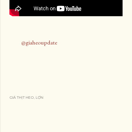
@giaheoupdate
GIÁ THỊT HEO, LỢN