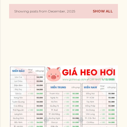
Showing posts from December, 2025
SHOW ALL
P
o
s
t
s