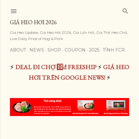
Skip to main content
GIÁ HEO HƠI 2026
Giá Heo Update, Giá Heo Hơi 2026, Giá Lợn Hơi, Giá Thịt Heo Chợ,
Live Daily Price of Hog & Pork
ABOUT
NEWS
SHOP
COUPON
2025
TÍNH FCR
⚡
DEAL ĐI CHỢ 0️⃣đ FREESHIP
⚡
GIÁ HEO
HƠI TRÊN GOOGLE NEWS!
⚡