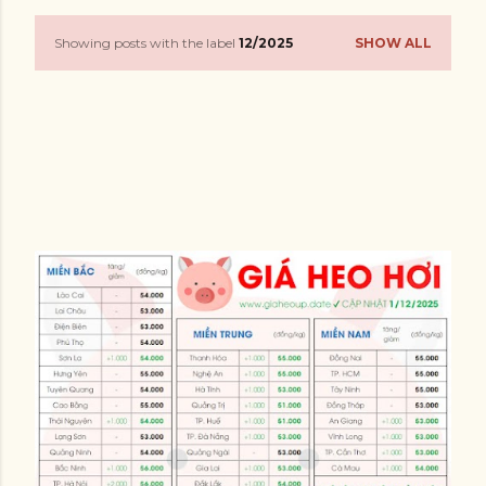
Showing posts with the label
12/2025
SHOW ALL
P
o
s
t
s