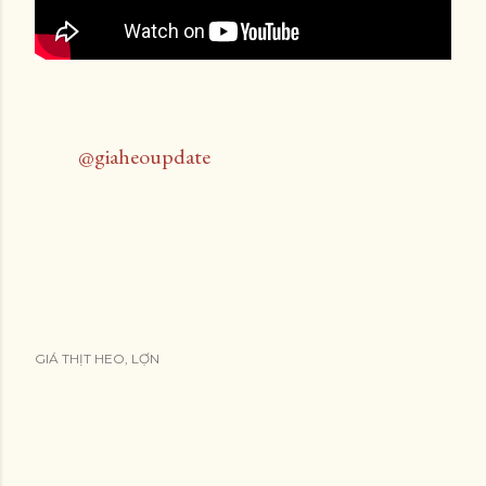
@giaheoupdate
GIÁ THỊT HEO, LỢN