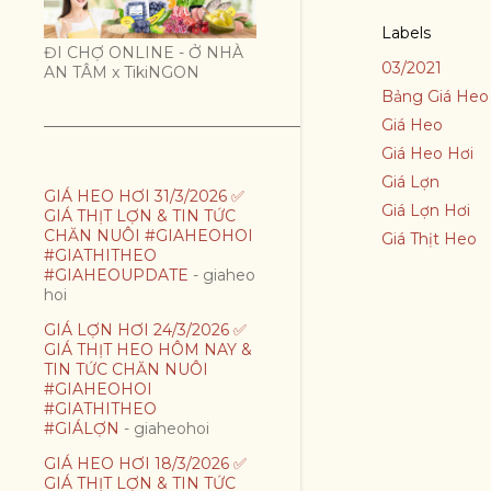
Labels
ĐI CHỢ ONLINE - Ở NHÀ
03/2021
AN TÂM x TikiNGON
Bảng Giá Heo
Giá Heo
Giá Heo Hơi
Giá Lợn
GIÁ HEO HƠI 31/3/2026 ✅
Giá Lợn Hơi
GIÁ THỊT LỢN & TIN TỨC
CHĂN NUÔI #GIAHEOHOI
Giá Thịt Heo
#GIATHITHEO
#GIAHEOUPDATE
- giaheo
hoi
GIÁ LỢN HƠI 24/3/2026 ✅
GIÁ THỊT HEO HÔM NAY &
TIN TỨC CHĂN NUÔI
#GIAHEOHOI
#GIATHITHEO
#GIÁLỢN
- giaheohoi
GIÁ HEO HƠI 18/3/2026 ✅
GIÁ THỊT LỢN & TIN TỨC