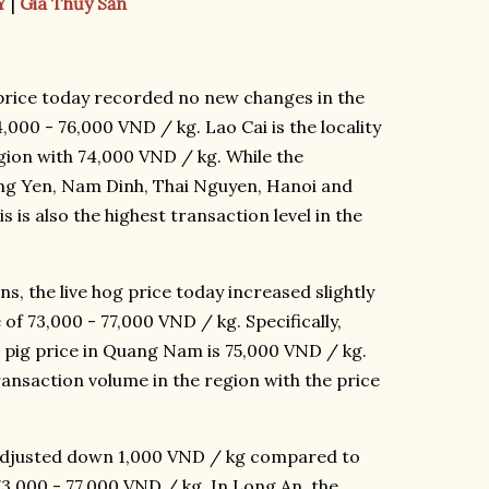
Y
|
Giá Thủy Sản
g price today recorded no new changes in the
,000 - 76,000 VND / kg. Lao Cai is the locality
egion with 74,000 VND / kg. While the
ung Yen, Nam Dinh, Thai Nguyen, Hanoi and
 is also the highest transaction level in the
s, the live hog price today increased slightly
of 73,000 - 77,000 VND / kg. Specifically,
ve pig price in Quang Nam is 75,000 VND / kg.
ransaction volume in the region with the price
s adjusted down 1,000 VND / kg compared to
3,000 - 77,000 VND / kg. In Long An, the