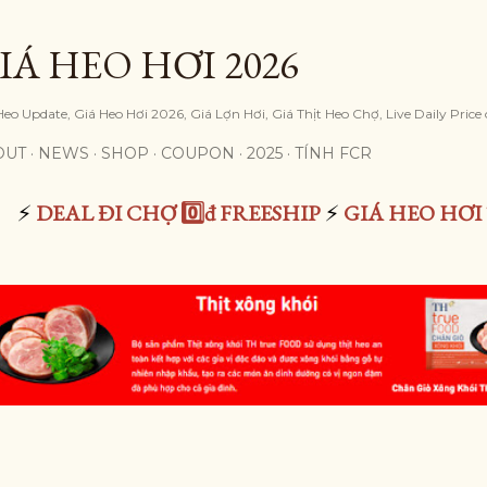
Skip to main content
IÁ HEO HƠI 2026
Heo Update, Giá Heo Hơi 2026, Giá Lợn Hơi, Giá Thịt Heo Chợ, Live Daily Price
OUT
NEWS
SHOP
COUPON
2025
TÍNH FCR
⚡
DEAL ĐI CHỢ 0️⃣đ FREESHIP
⚡
GIÁ HEO HƠI