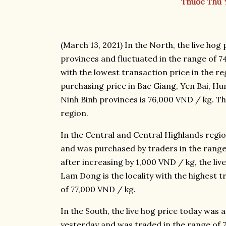
Thuốc Thú 
(March 13, 2021) In the North, the live ho
provinces and fluctuated in the range of 74
with the lowest transaction price in the r
purchasing price in Bac Giang, Yen Bai, H
Ninh Binh provinces is 76,000 VND / kg. This
region.
In the Central and Central Highlands region
and was purchased by traders in the range 
after increasing by 1,000 VND / kg, the li
Lam Dong is the locality with the highest t
of 77,000 VND / kg.
In the South, the live hog price today wa
yesterday and was traded in the range of 7