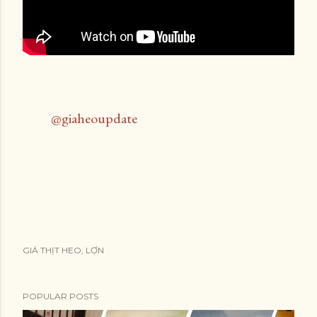
@giaheoupdate
GIÁ THỊT HEO, LỢN
POPULAR POSTS