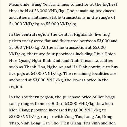
Meanwhile, Hung Yen continues to anchor at the highest
threshold of 56,000 VND/kg. The remaining provinces
and cities maintained stable transactions in the range of
54,000 VND/kg to 55,000 VND/kg.
In the central region, the Central Highlands, live hog
prices today were flat and fluctuated between 53,000 and
55,000 VND/kg. At the same transaction at 55,000
VND/kg, there are four provinces including Thua Thien
Hue, Quang Ngai, Binh Dinh and Ninh Thuan. Localities
such as Thanh Hoa, Nghe An and Ha Tinh continue to buy
live pigs at 54,000 VND/kg. The remaining localities are
anchored at 53,000 VND/kg, the lowest price in the
region.
In the southern region, the purchase price of live hogs
today ranges from 52,000 to 53,000 VND/kg. In which,
Kien Giang province increased by 1,000 VND/kg to
53,000 VND/kg, on par with Vung Tau, Long An, Dong
Thap, Vinh Long, Can Tho, Tien Giang, Tra Vinh and Ben