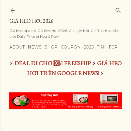
Skip to main content
GIÁ HEO HƠI 2026
Giá Heo Update, Giá Heo Hơi 2026, Giá Lợn Hơi, Giá Thịt Heo Chợ,
Live Daily Price of Hog & Pork
ABOUT
NEWS
SHOP
COUPON
2025
TÍNH FCR
⚡
DEAL ĐI CHỢ 0️⃣đ FREESHIP
⚡
GIÁ HEO
HƠI TRÊN GOOGLE NEWS!
⚡