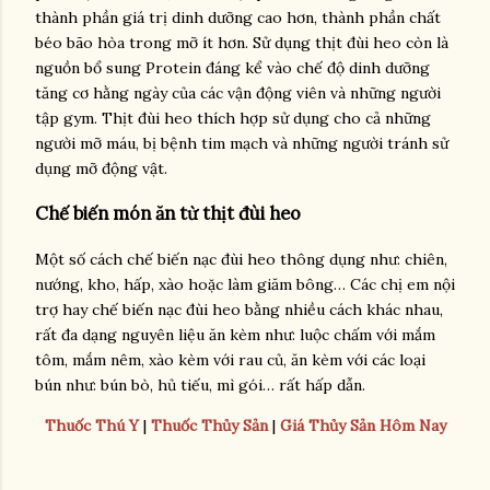
thành phần giá trị dinh dưỡng cao hơn, thành phần chất
béo bão hòa trong mỡ ít hơn. Sử dụng thịt đùi heo còn là
nguồn bổ sung Protein đáng kể vào chế độ dinh dưỡng
tăng cơ hằng ngày của các vận động viên và những người
tập gym. Thịt đùi heo thích hợp sử dụng cho cả những
người mỡ máu, bị bệnh tim mạch và những người tránh sử
dụng mỡ động vật.
Chế biến món ăn từ thịt đùi heo
Một số cách chế biến nạc đùi heo thông dụng như: chiên,
nướng, kho, hấp, xào hoặc làm giăm bông… Các chị em nội
trợ hay chế biến nạc đùi heo bằng nhiều cách khác nhau,
rất đa dạng nguyên liệu ăn kèm như: luộc chấm với mắm
tôm, mắm nêm, xào kèm với rau củ, ăn kèm với các loại
bún như: bún bò, hủ tiếu, mì gói… rất hấp dẫn.
Thuốc Thú Y
|
Thuốc Thủy Sản
|
Giá Thủy Sản Hôm Nay