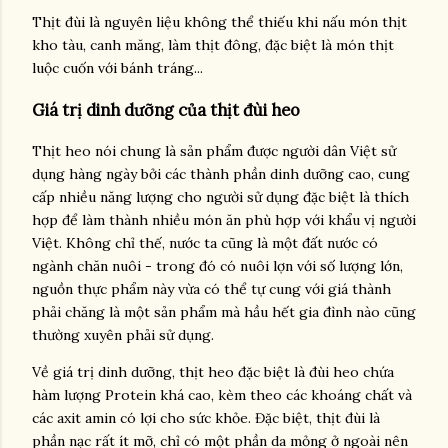
Thịt đùi là nguyên liệu không thể thiếu khi nấu món thịt
kho tàu, canh măng, làm thịt đông, đặc biệt là món thịt
luộc cuốn với bánh tráng...
Giá trị dinh dưỡng của thịt đùi heo
Thịt heo nói chung là sản phẩm được người dân Việt sử
dụng hàng ngày bởi các thành phần dinh dưỡng cao, cung
cấp nhiều năng lượng cho người sử dụng đặc biệt là thích
hợp để làm thành nhiều món ăn phù hợp với khẩu vị người
Việt. Không chỉ thế, nước ta cũng là một đất nước có
ngành chăn nuôi - trong đó có nuôi lợn với số lượng lớn,
nguồn thực phẩm này vừa có thể tự cung với giá thành
phải chăng là một sản phẩm mà hầu hết gia đình nào cũng
thường xuyên phải sử dụng.
Về giá trị dinh dưỡng, thịt heo đặc biệt là đùi heo chứa
hàm lượng Protein khá cao, kèm theo các khoáng chất và
các axit amin có lợi cho sức khỏe. Đặc biệt, thịt đùi là
phần nạc rất ít mỡ, chỉ có một phần da mỏng ở ngoài nên