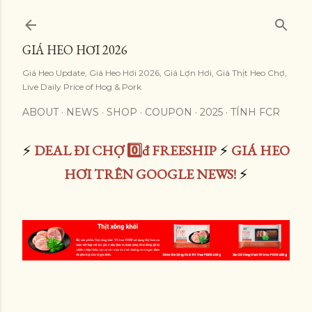
Skip to main content
GIÁ HEO HƠI 2026
Giá Heo Update, Giá Heo Hơi 2026, Giá Lợn Hơi, Giá Thịt Heo Chợ,
Live Daily Price of Hog & Pork
ABOUT
NEWS
SHOP
COUPON
2025
TÍNH FCR
⚡
DEAL ĐI CHỢ 0️⃣đ FREESHIP
⚡
GIÁ HEO
HƠI TRÊN GOOGLE NEWS!
⚡