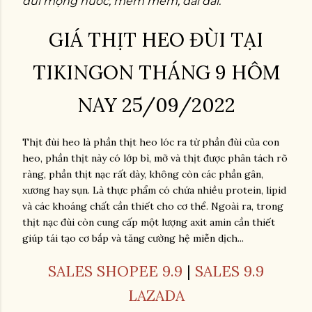
đùi mọng nước, mềm mềm, dai dai.
GIÁ THỊT HEO ĐÙI TẠI
TIKINGON THÁNG 9 HÔM
NAY 25/09/2022
Thịt đùi heo là phần thịt heo lóc ra từ phần đùi của con
heo, phần thịt này có lớp bì, mỡ và thịt được phân tách rõ
ràng, phần thịt nạc rất dày, không còn các phần gân,
xương hay sụn. Là thực phẩm có chứa nhiều protein, lipid
và các khoáng chất cần thiết cho cơ thể. Ngoài ra, trong
thịt nạc đùi còn cung cấp một lượng axit amin cần thiết
giúp tái tạo cơ bắp và tăng cường hệ miễn dịch...
SALES SHOPEE 9.9
|
SALES 9.9
LAZADA