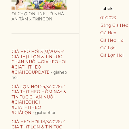
Labels
ĐI CHỢ ONLINE - Ở NHÀ
01/2023
AN TÂM x TikiNGON
Bảng Giá Heo
Giá Heo
Giá Heo Hơi
Giá Lợn
GIÁ HEO HƠI 31/3/2026 ✅
Giá Lợn Hơi
GIÁ THỊT LỢN & TIN TỨC
CHĂN NUÔI #GIAHEOHOI
#GIATHITHEO
#GIAHEOUPDATE
- giaheo
hoi
GIÁ LỢN HƠI 24/3/2026 ✅
GIÁ THỊT HEO HÔM NAY &
TIN TỨC CHĂN NUÔI
#GIAHEOHOI
#GIATHITHEO
#GIÁLỢN
- giaheohoi
GIÁ HEO HƠI 18/3/2026 ✅
GIÁ THỊT LỢN & TIN TỨC