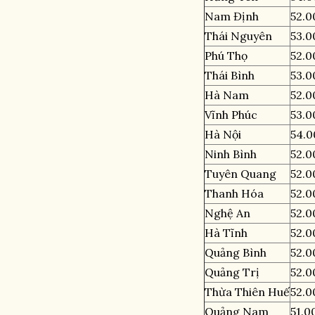
Nam Định
52.0
Thái Nguyên
53.0
Phú Thọ
52.0
Thái Bình
53.0
Hà Nam
52.0
Vĩnh Phúc
53.0
Hà Nội
54.0
Ninh Bình
52.0
Tuyên Quang
52.0
Thanh Hóa
52.0
Nghệ An
52.0
Hà Tĩnh
52.0
Quảng Bình
52.0
Quảng Trị
52.0
Thừa Thiên Huế
52.0
Quảng Nam
51.0