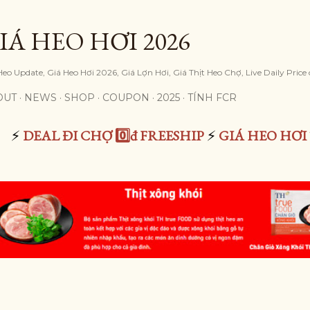
Skip to main content
IÁ HEO HƠI 2026
Heo Update, Giá Heo Hơi 2026, Giá Lợn Hơi, Giá Thịt Heo Chợ, Live Daily Price
OUT
NEWS
SHOP
COUPON
2025
TÍNH FCR
⚡
DEAL ĐI CHỢ 0️⃣đ FREESHIP
⚡
GIÁ HEO HƠI