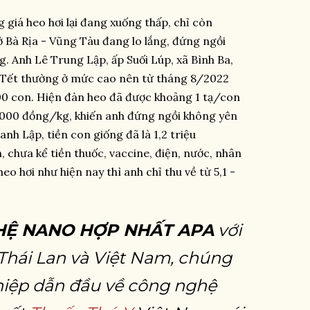
 giá heo hơi lại đang xuống thấp, chỉ còn
 Bà Rịa - Vũng Tàu đang lo lắng, đứng ngồi
ng. Anh Lê Trung Lập, ấp Suối Lúp, xã Bình Ba,
o Tết thường ở mức cao nên từ tháng 8/2022
100 con. Hiện đàn heo đã được khoảng 1 tạ/con
3.000 đồng/kg, khiến anh đứng ngồi không yên
anh Lập, tiền con giống đã là 1,2 triệu
 chưa kể tiền thuốc, vaccine, điện, nước, nhân
heo hơi như hiện nay thì anh chỉ thu về từ 5,1 -
HỆ NANO HỢP NHẤT APA
với
 Thái Lan và Việt Nam, chúng
hiệp dẫn đầu về công nghệ