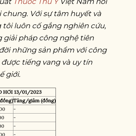
xuất
Thuốc Thú Y
Việt Nam nói
i chung. Với sự tâm huyết và
tôi luôn cố gắng nghiên cứu,
g giải pháp công nghệ tiên
a đời những sản phẩm với công
 được tiếng vang và uy tín
ế giới.
 HƠI 13/01/2023
(đồng)
Tăng/giảm (đồng)
00
-
00
-
00
-
00
-