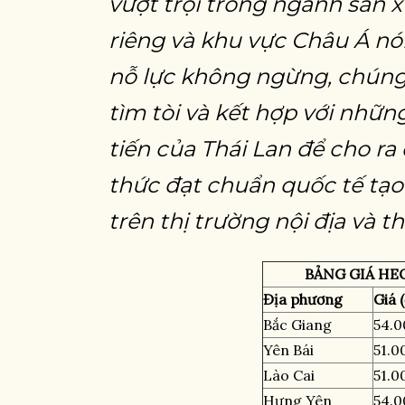
vượt trội trong ngành sản 
riêng và khu vực Châu Á nó
nỗ lực không ngừng, chúng 
tìm tòi và kết hợp với nhữn
tiến của Thái Lan để cho r
thức đạt chuẩn quốc tế tạo
trên thị trường nội địa và th
BẢNG GIÁ HEO
Địa phương
Giá 
Bắc Giang
54.0
Yên Bái
51.0
Lào Cai
51.0
Hưng Yên
54.0