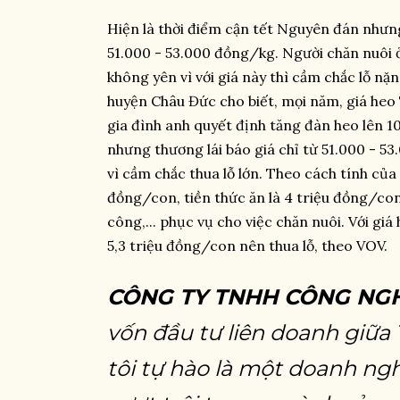
Hiện là thời điểm cận tết Nguyên đán nhưng
51.000 - 53.000 đồng/kg. Người chăn nuôi ở
không yên vì với giá này thì cầm chắc lỗ nặ
huyện Châu Đức cho biết, mọi năm, giá he
gia đình anh quyết định tăng đàn heo lên 
nhưng thương lái báo giá chỉ từ 51.000 - 5
vì cầm chắc thua lỗ lớn. Theo cách tính của 
đồng/con, tiền thức ăn là 4 triệu đồng/con,
công,... phục vụ cho việc chăn nuôi. Với giá 
5,3 triệu đồng/con nên thua lỗ, theo VOV.
CÔNG TY TNHH CÔNG NG
vốn đầu tư liên doanh giữa
tôi tự hào là một doanh ng