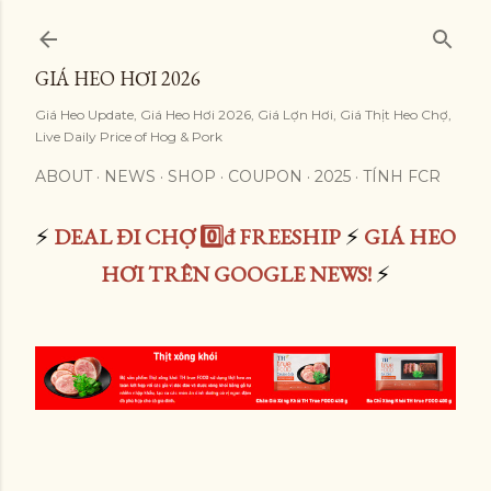
Skip to main content
GIÁ HEO HƠI 2026
Giá Heo Update, Giá Heo Hơi 2026, Giá Lợn Hơi, Giá Thịt Heo Chợ,
Live Daily Price of Hog & Pork
ABOUT
NEWS
SHOP
COUPON
2025
TÍNH FCR
⚡
DEAL ĐI CHỢ 0️⃣đ FREESHIP
⚡
GIÁ HEO
HƠI TRÊN GOOGLE NEWS!
⚡