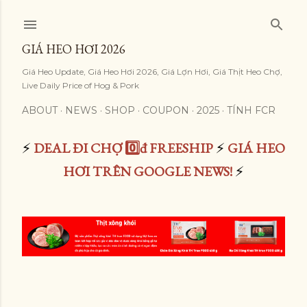
Skip to main content
GIÁ HEO HƠI 2026
Giá Heo Update, Giá Heo Hơi 2026, Giá Lợn Hơi, Giá Thịt Heo Chợ,
Live Daily Price of Hog & Pork
ABOUT
NEWS
SHOP
COUPON
2025
TÍNH FCR
⚡
DEAL ĐI CHỢ 0️⃣đ FREESHIP
⚡
GIÁ HEO
HƠI TRÊN GOOGLE NEWS!
⚡