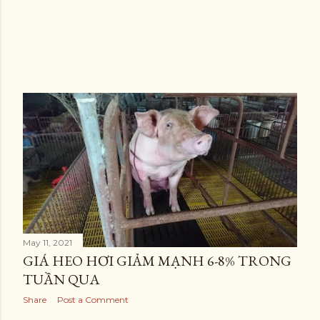
P
o
s
t
s
May 11, 2021
GIÁ HEO HƠI GIẢM MẠNH 6-8% TRONG
TUẦN QUA
Share
Post a Comment